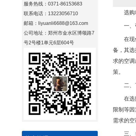
服务热线：0371-86153683
选购
联系电话：13223056710
邮箱：liyuanli6688@163.com
一、
公司地址：郑州市金水区博颂路7
在现代化
号2号楼1单元6层604号
备，其选
求的空调
策。
二、了
在选购精
限制等因
需求的空
三、关